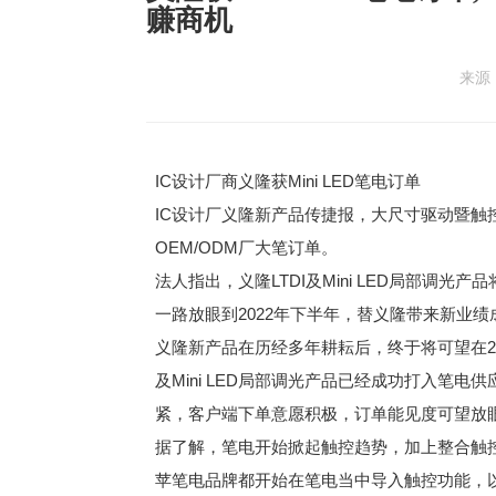
赚商机
来源：
IC设计厂商义隆获Mini LED笔电订单
IC设计厂义隆新产品传捷报，大尺寸驱动暨触控IC（L
OEM/ODM厂大笔订单。
法人指出，义隆LTDI及Mini LED局部
一路放眼到2022年下半年，替义隆带来新业绩
义隆新产品在历经多年耕耘后，终于将可望在20
及Mini LED局部调光产品已经成功打入笔
紧，客户端下单意愿积极，订单能见度可望放眼
据了解，笔电开始掀起触控趋势，加上整合触控和驱动
苹笔电品牌都开始在笔电当中导入触控功能，以