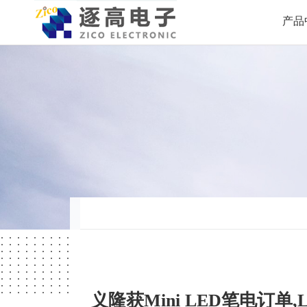
产品
义隆获Mini LED笔电订