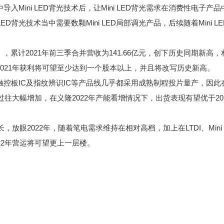
导入Mini LED背光技术后，让Mini LED背光需求在消费性电子产品
D背光技术当中需要数颗Mini LED局部调光产品，后续随着Mini LE
），累计2021年前三季合并营收为141.66亿元，创下历史同期新高，
义隆2021年获利将可望至少达到一个股本以上，并且将改写历史新高。
触控板IC及指纹辨识IC等产品线几乎都采用成熟制程投片量产，因此
过往大幅增加，在义隆2022年产能看增情况下，出货表现有望优于20
放眼2022年，随着笔电需求维持在相对高档，加上在LTDI、Mini 
22年营运将可望更上一层楼。