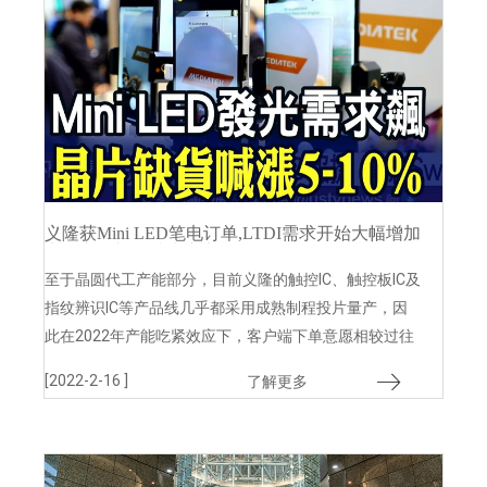
义隆获Mini LED笔电订单,LTDI需求开始大幅增加
义隆亦有望持续大赚商机
至于晶圆代工产能部分，目前义隆的触控IC、触控板IC及
指纹辨识IC等产品线几乎都采用成熟制程投片量产，因
此在2022年产能吃紧效应下，客户端下单意愿相较过往
大幅增加，在义隆2022年产能看增情况下，出货表现有
[2022-2-16 ]
了解更多
望优于2021年水平。