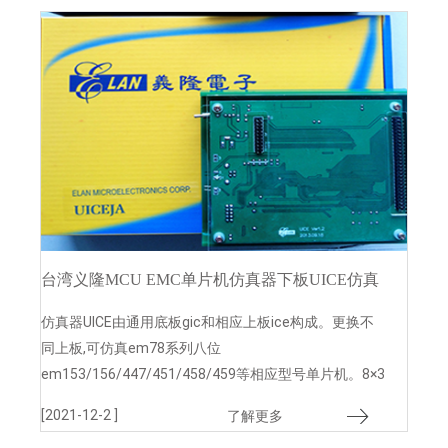
台湾义隆MCU EMC单片机仿真器下板UICE仿真
器USB新款UICEJA
仿真器UICE由通用底板gic和相应上板ice构成。更换不
同上板,可仿真em78系列八位
em153/156/447/451/458/459等相应型号单片机。8×3
测试led可做基础实验，i/o监控实验 可设中断点，单步
[2021-12-2 ]
了解更多
执行，全速执行等出错动作