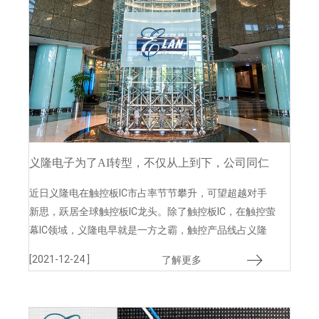
义隆电子为了AI转型，不仅从上到下，公司同仁
的理念和IC整体设计流程都要有很大转变，为的
就是在此波AI新浪潮中，抓住研发新产品的机
近日义隆电在触控板IC市占率节节攀升，可望超越对手
会。
新思，跃居全球触控板IC龙头。除了触控板IC，在触控萤
幕IC领域，义隆电早就是一方之霸，触控产品线占义隆
电营收来源近7成。义隆电也成为微软二合一笔电
[2021-12-24 ]
了解更多
「Surface Go」供应链，并且研发全球首颗带有触控笔
功能的TDDI晶片。