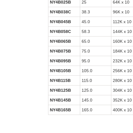
NY4B025B
25
64K x 10
NY4B038C
38.3
96K x 10
NY4B045B
45.0
112K x 10
NY4B058C
58.3
144K x 10
NY4B065B
65.0
160K x 10
NY4B075B
75.0
184K x 10
NY4B095B
95.0
232K x 10
NY4B105B
105.0
256K x 10
NY4B115B
115.0
280K x 10
NY4B125B
125.0
304K x 10
NY4B145B
145.0
352K x 10
NY4B165B
165.0
400K x 10