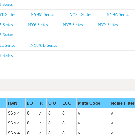
 Series
T Series
NY9M Series
NY9L Series
NY9A Series
 Series
NY6 Series
NY5 Series
NY2 Series
 Series
L Series
NY8A/B Series
 Series
RAN
I/O
IR
QIO
LCO
Mute Code
Noise Filter
96 x 4
8
v
8
8
v
v
96 x 4
8
v
8
8
v
v
96 x 4
8
v
8
8
v
v