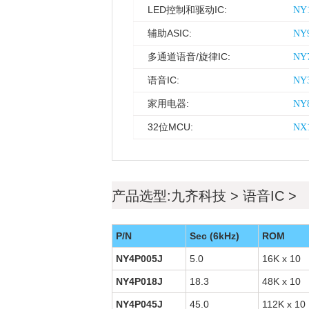
LED控制和驱动IC:
NY1
辅助ASIC:
NY9
多通道语音/旋律IC:
NY7
语音IC:
NY3
家用电器:
NY8
32位MCU:
NX1
产品选型:九齐科技 > 语音IC >
P/N
Sec (6kHz)
ROM
NY4P005J
5.0
16K x 10
NY4P018J
18.3
48K x 10
NY4P045J
45.0
112K x 10